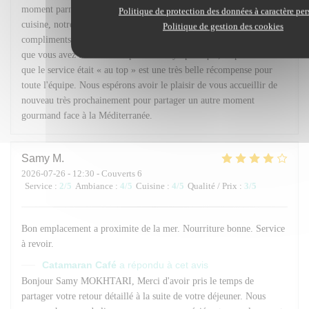
moment parmi nous et que vous ayez apprécié la qualité de notre
Politique de protection des données à caractère pe
cuisine, notre cadre ainsi que l'accueil de notre équipe. Vos
Politique de gestion des cookies
compliments sur le service nous touchent particulièrement. Savoir
que vous avez trouvé notre personnel sympathique, disponible et
que le service était « au top » est une très belle récompense pour
toute l'équipe. Nous espérons avoir le plaisir de vous accueillir de
nouveau très prochainement pour partager un autre moment
gourmand face à la Méditerranée.
Samy
M
2026-07-26
- 12:30 - Couverts 6
Service
:
2
/5
Ambiance
:
4
/5
Cuisine
:
4
/5
Qualité / Prix
:
3
/5
Bon emplacement a proximite de la mer. Nourriture bonne. Service
à revoir.
Catamaran Café
a répondu à cet avis
Bonjour Samy MOKHTARI, Merci d'avoir pris le temps de
partager votre retour détaillé à la suite de votre déjeuner. Nous