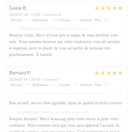
Gaele
B
2026-07-18
- 13:00 - Couverts 6
Service
:
5
/5
Ambiance
:
5
/5
Cuisine
:
5
/5
Qualité / Prix
:
5
/5
Catamaran Café
a répondu à cet avis
Bonjour Gaele, Merci d'avoir pris le temps de nous attribuer cette
note. Nous sommes heureux que votre expérience vous ait satisfait
et espérons avoir le plaisir de vous accueillir de nouveau très
prochainement. À bientôt,
Bernard
P
2026-07-16
- 20:00 - Couverts 7
Service
:
5
/5
Ambiance
:
4
/5
Cuisine
:
4
/5
Qualité / Prix
:
5
/5
Bon accueil, service bien agréable, repas de qualité et tarifs corrects
Catamaran Café
a répondu à cet avis
Bonjour Bernard, Merci beaucoup pour votre retour et pour votre
confiance. Nous sommes ravis que vous ayez apprécié l'accueil, la
qualité du service, ainsi que votre repas. C'est également un plaisir