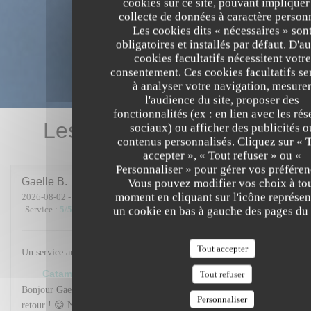
cookies sur ce site, pouvant impliquer
collecte de données à caractère person
Les cookies dits « nécessaires » son
obligatoires et installés par défaut. D'au
cookies facultatifs nécessitent votre
consentement. Ces cookies facultatifs se
à analyser votre navigation, mesure
l'audience du site, proposer des
fonctionnalités (ex : en lien avec les ré
Les avis de nos clients
sociaux) ou afficher des publicités o
contenus personnalisés. Cliquez sur « 
accepter », « Tout refuser » ou «
Personnaliser » pour gérer vos préféren
Gaelle
B
Vous pouvez modifier vos choix à to
moment en cliquant sur l'icône représen
2026-08-02
- 12:30 - Couverts 2
Service
:
5
/5
Ambiance
:
5
/5
Cuisine
:
5
/5
Qualité / Prix
:
5
/5
un cookie en bas à gauche des pages du 
Tout accepter
Un service au top
Catamaran Café
a répondu à cet avis
Tout refuser
Bonjour Gaelle Berteaux, Un grand merci pour votre très beau
Personnaliser
retour ! 😊 Nous sommes ravis que vous ayez passé un agréable