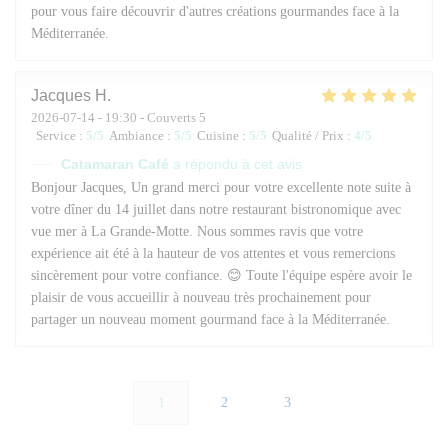
pour vous faire découvrir d'autres créations gourmandes face à la
Méditerranée.
Jacques
H
2026-07-14
- 19:30 - Couverts 5
Service
:
5
/5
Ambiance
:
5
/5
Cuisine
:
5
/5
Qualité / Prix
:
4
/5
Catamaran Café
a répondu à cet avis
Bonjour Jacques, Un grand merci pour votre excellente note suite à
votre dîner du 14 juillet dans notre restaurant bistronomique avec
vue mer à La Grande-Motte. Nous sommes ravis que votre
expérience ait été à la hauteur de vos attentes et vous remercions
sincèrement pour votre confiance. 😊 Toute l'équipe espère avoir le
plaisir de vous accueillir à nouveau très prochainement pour
partager un nouveau moment gourmand face à la Méditerranée.
1
2
3