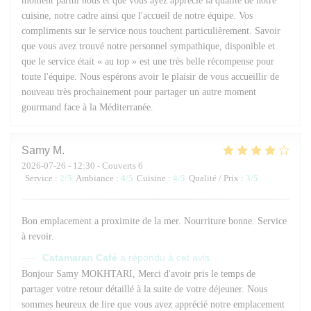
moment parmi nous et que vous ayez apprécié la qualité de notre
cuisine, notre cadre ainsi que l'accueil de notre équipe. Vos
compliments sur le service nous touchent particulièrement. Savoir
que vous avez trouvé notre personnel sympathique, disponible et
que le service était « au top » est une très belle récompense pour
toute l'équipe. Nous espérons avoir le plaisir de vous accueillir de
nouveau très prochainement pour partager un autre moment
gourmand face à la Méditerranée.
Samy
M
2026-07-26
- 12:30 - Couverts 6
Service
:
2
/5
Ambiance
:
4
/5
Cuisine
:
4
/5
Qualité / Prix
:
3
/5
Bon emplacement a proximite de la mer. Nourriture bonne. Service
à revoir.
Catamaran Café
a répondu à cet avis
Bonjour Samy MOKHTARI, Merci d'avoir pris le temps de
partager votre retour détaillé à la suite de votre déjeuner. Nous
sommes heureux de lire que vous avez apprécié notre emplacement