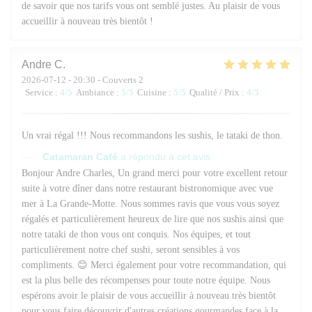
de savoir que nos tarifs vous ont semblé justes. Au plaisir de vous
accueillir à nouveau très bientôt !
Andre
C
2026-07-12
- 20:30 - Couverts 2
Service
:
4
/5
Ambiance
:
5
/5
Cuisine
:
5
/5
Qualité / Prix
:
4
/5
Un vrai régal !!! Nous recommandons les sushis, le tataki de thon.
Catamaran Café
a répondu à cet avis
Bonjour Andre Charles, Un grand merci pour votre excellent retour
suite à votre dîner dans notre restaurant bistronomique avec vue
mer à La Grande-Motte. Nous sommes ravis que vous vous soyez
régalés et particulièrement heureux de lire que nos sushis ainsi que
notre tataki de thon vous ont conquis. Nos équipes, et tout
particulièrement notre chef sushi, seront sensibles à vos
compliments. 😊 Merci également pour votre recommandation, qui
est la plus belle des récompenses pour toute notre équipe. Nous
espérons avoir le plaisir de vous accueillir à nouveau très bientôt
pour vous faire découvrir d'autres créations gourmandes face à la