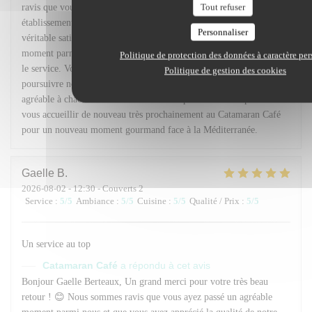
Tout refuser
ravis que vous ayez apprécié notre cuisine, l'ambiance de notre
établissement ainsi que notre rapport qualité-prix. C'est une
Personnaliser
véritable satisfaction de savoir que vous avez passé un agréable
moment parmi nous. Merci également pour votre retour concernant
Politique de protection des données à caractère pe
le service. Vos remarques sont précieuses et nous encouragent à
Politique de gestion des cookies
poursuivre nos efforts afin d'offrir une expérience toujours plus
agréable à chacun de nos clients. Nous espérons avoir le plaisir de
vous accueillir de nouveau très prochainement au Catamaran Café
pour un nouveau moment gourmand face à la Méditerranée.
Gaelle
B
2026-08-02
- 12:30 - Couverts 2
Service
:
5
/5
Ambiance
:
5
/5
Cuisine
:
5
/5
Qualité / Prix
:
5
/5
Un service au top
Catamaran Café
a répondu à cet avis
Bonjour Gaelle Berteaux, Un grand merci pour votre très beau
retour ! 😊 Nous sommes ravis que vous ayez passé un agréable