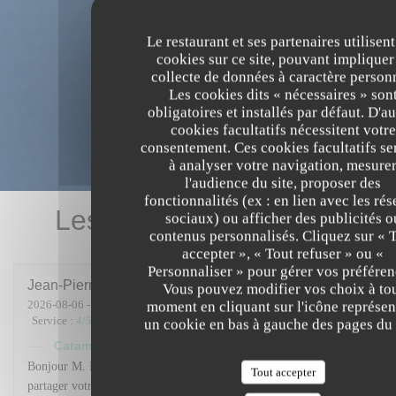
Le restaurant et ses partenaires utilisent
cookies sur ce site, pouvant impliquer
collecte de données à caractère person
Les cookies dits « nécessaires » son
obligatoires et installés par défaut. D'au
cookies facultatifs nécessitent votre
consentement. Ces cookies facultatifs se
à analyser votre navigation, mesure
l'audience du site, proposer des
fonctionnalités (ex : en lien avec les ré
Les avis de nos clients
sociaux) ou afficher des publicités o
contenus personnalisés. Cliquez sur « 
accepter », « Tout refuser » ou «
Personnaliser » pour gérer vos préféren
Jean-Pierre
M
Vous pouvez modifier vos choix à to
2026-08-06
- 13:00 - Couverts 12
moment en cliquant sur l'icône représen
Service
:
4
/5
Ambiance
:
5
/5
Cuisine
:
5
/5
Qualité / Prix
:
5
/5
un cookie en bas à gauche des pages du 
Catamaran Café
a répondu à cet avis
Bonjour M. Massat, Un grand merci d'avoir pris le temps de
Tout accepter
partager votre avis et pour votre belle évaluation. Nous sommes