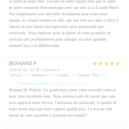
le talent de notre chef, l'accueil de notre équipe ainsi que le cadre
de notre restaurant bistronomique avec vue mer à La Grande-Motte.
Vos compliments sont une belle récompense pour toute notre
équipe, en cuisine comme en salle, qui met tout son cœur à offrir à
chacun de nos clients une expérience aussi gourmande que
conviviale. Nous espérons avoir le plaisir de vous accueillir de
nouveau très prochainement pour partager un autre agréable
moment face à la Méditerranée.
BERNARD
P
2026-07-25
- 12:30 - Couverts 4
Service
:
5
/5
Ambiance
:
5
/5
Cuisine
:
5
/5
Qualité / Prix
:
5
/5
Catamaran Café
a répondu à cet avis
Bonjour M. Pedroli, Un grand merci pour votre nouvelle visite et
pour cette excellente note. Nous sommes ravis de savoir que vous
avez apprécié notre service, l'ambiance du restaurant, la qualité de
notre menu ainsi que notre rapport qualité-prix. Ce sera un réel
plaisir de vous accueillir à nouveau très bientôt !