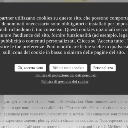
i partner utilizzano cookies su questo sito, che possono comporta
s denominati «necessari» sono obbligatori e installati per impos
nali richiedono il tuo consenso. Questi cookies opzionali servo
urare l'audience del sito, fornire funzionalità (ad esempio, lega
pubblicità o contenuti personalizzati. Clicca su 'Accetta tutto', '
estire le tue preferenze. Puoi modificare le tue scelte in qualsi
sull'icona del cookie in basso a sinistra delle pagine del sito.
 dei nostri clienti
Ok, accetta tutto
Rifiuta tutti i cookie
Personalizza
Politica di protezione dei dati personali
Politica di gestione dei cookie
Servizio
:
4
/5
Atmosfera
:
5
/5
Cucina
:
5
/5
Qualità / Prezzo
one
e partager votre avis et pour votre belle évaluation. Nous sommes ravis que v
nt ainsi que notre rapport qualité-prix. C'est une véritable satisfaction de savo
 également pour votre retour concernant le service. Vos remarques sont précie
 une expérience toujours plus agréable à chacun de nos clients. Nous espérons av
ment au Catamaran Café pour un nouveau moment gourmand face à la Méditerrané