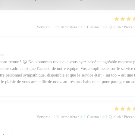
Servizio
:
5
/5
Atmosfera
:
5
/5
Cucina
:
5
/5
Qualità / Prezzo
one
 beau retour ! 😊 Nous sommes ravis que vous ayez passé un agréable moment 
 notre cadre ainsi que l'accueil de notre équipe. Vos compliments sur le service
re personnel sympathique, disponible et que le service était « au top » est une 
le plaisir de vous accueillir de nouveau très prochainement pour partager un au
Servizio
:
2
/5
Atmosfera
:
4
/5
Cucina
:
4
/5
Qualità / Prezzo