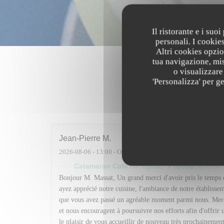
Il ristorante e i suo
personali. I cookie
Altri cookies opzio
tua navigazione, mis
o visualizzare 
'Personalizza' per g
I pareri
Jean-Pierre
M
2026-08-06
- 13:00 - Ospiti 12
Catamaran Café
ha risposto a questa recensi
Bonjour M. Massat, Un grand merci d'avoir pris le temps d
ayez apprécié notre cuisine, l'ambiance de notre établisseme
que vous avez passé un agréable moment parmi nous. Merci
et nous encouragent à poursuivre nos efforts afin d'offrir
le plaisir de vous accueillir de nouveau très prochaine