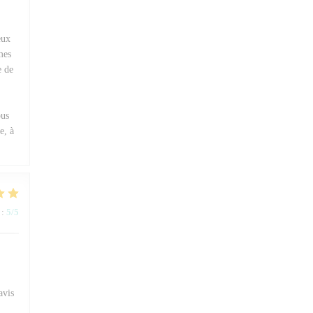
eux
mes
e de
ous
e, à
:
5
/5
avis