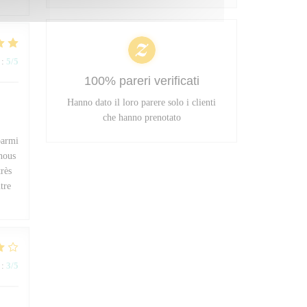
:
5
/5
100% pareri verificati
Hanno dato il loro parere solo i clienti
che hanno prenotato
parmi
 nous
très
tre
:
3
/5