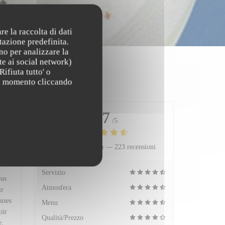
re la raccolta di dati
tazione predefinita.
no per analizzare la
te ai social network)
Rifiuta tutto' o
asi momento cliccando
4.7
/5
Valutazione media —
223 recensioni
:
5
/5
Servizio
ous
Atmosfera
ir
uses
Menu
oir
Qualità/Prezzo
e.