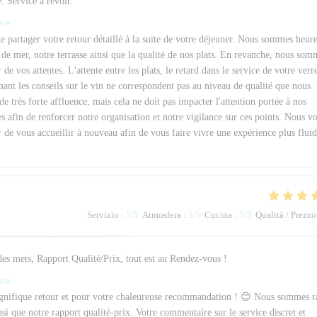
 Service à revoir.
one
artager votre retour détaillé à la suite de votre déjeuner. Nous sommes heur
de mer, notre terrasse ainsi que la qualité de nos plats. En revanche, nous som
 de vos attentes. L'attente entre les plats, le retard dans le service de votre verr
rnant les conseils sur le vin ne correspondent pas au niveau de qualité que nous
 de très forte affluence, mais cela ne doit pas impacter l'attention portée à nos
 afin de renforcer notre organisation et notre vigilance sur ces points. Nous v
r de vous accueillir à nouveau afin de vous faire vivre une expérience plus fluid
Servizio
:
5
/5
Atmosfera
:
5
/5
Cucina
:
5
/5
Qualità / Prezzo
es mets, Rapport Qualité/Prix, tout est au Rendez-vous !
one
ifique retour et pour votre chaleureuse recommandation ! 😊 Nous sommes r
nsi que notre rapport qualité-prix. Votre commentaire sur le service discret et