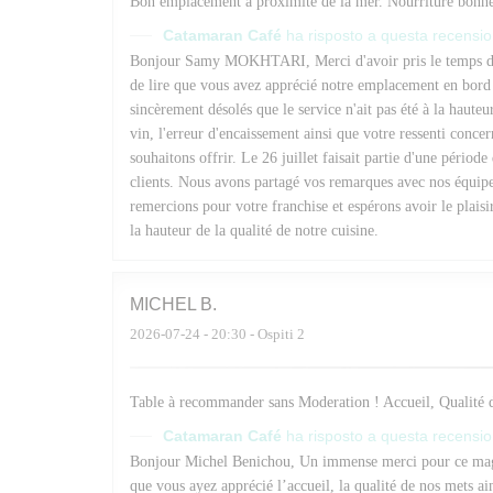
Bon emplacement a proximite de la mer. Nourriture bonne.
Catamaran Café
ha risposto a questa recensi
Bonjour Samy MOKHTARI, Merci d'avoir pris le temps de p
de lire que vous avez apprécié notre emplacement en bord 
sincèrement désolés que le service n'ait pas été à la hauteur
vin, l'erreur d'encaissement ainsi que votre ressenti conce
souhaitons offrir. Le 26 juillet faisait partie d'une période
clients. Nous avons partagé vos remarques avec nos équipes
remercions pour votre franchise et espérons avoir le plaisi
la hauteur de la qualité de notre cuisine.
MICHEL
B
2026-07-24
- 20:30 - Ospiti 2
Table à recommander sans Moderation ! Accueil, Qualité d
Catamaran Café
ha risposto a questa recensi
Bonjour Michel Benichou, Un immense merci pour ce magn
que vous ayez apprécié l’accueil, la qualité de nos mets ai