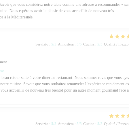
. Savoir que vous considérez notre table comme une adresse à recommander « sa
uipe. Nous espérons avoir le plaisir de vous accueillir de nouveau très
e à la Méditerranée.
Servizio
:
5
/5
Atmosfera
:
5
/5
Cucina
:
5
/5
Qualità / Prezzo
ement.
one
beau retour suite à votre dîner au restaurant. Nous sommes ravis que vous aye
e notre cuisine. Savoir que vous souhaitez renouveler l’expérience rapidement es
e vous accueillir de nouveau très bientôt pour un autre moment gourmand face à
Servizio
:
5
/5
Atmosfera
:
5
/5
Cucina
:
5
/5
Qualità / Prezzo