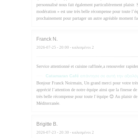
personnalisé nous fait également particulièrement plaisir
modération » est une très belle récompense pour toute l’éq
prochainement pour partager un autre agréable moment fac
Franck
N
2026-07-25
- 20:00 - καλεσμένοι 2
Service attentionné et cuisine raffinée,a renouveler rapid
Catamaran Café
απάντησε σε αυτή την αξιολ
Bonjour Franck Noirmain, Un grand merci pour votre très 
apprécié l’attention de notre équipe ainsi que la finesse d
très belle récompense pour toute l’équipe 😊 Au plaisir d
Méditerranée.
Brigitte
B
2026-07-23
- 20:30 - καλεσμένοι 2