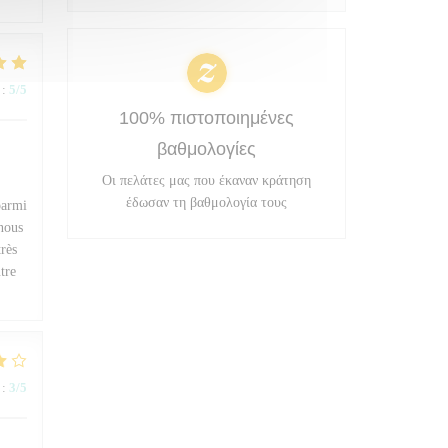
:
5
/5
100% πιστοποιημένες
βαθμολογίες
Οι πελάτες μας που έκαναν κράτηση
έδωσαν τη βαθμολογία τους
parmi
 nous
très
tre
:
3
/5