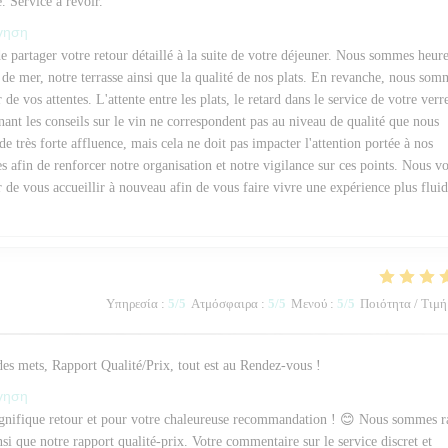
 Service à revoir.
όγηση
artager votre retour détaillé à la suite de votre déjeuner. Nous sommes heur
de mer, notre terrasse ainsi que la qualité de nos plats. En revanche, nous som
 de vos attentes. L'attente entre les plats, le retard dans le service de votre verr
rnant les conseils sur le vin ne correspondent pas au niveau de qualité que nous
 de très forte affluence, mais cela ne doit pas impacter l'attention portée à nos
 afin de renforcer notre organisation et notre vigilance sur ces points. Nous v
r de vous accueillir à nouveau afin de vous faire vivre une expérience plus fluid
Υπηρεσία
:
5
/5
Ατμόσφαιρα
:
5
/5
Μενού
:
5
/5
Ποιότητα / Τιμή
es mets, Rapport Qualité/Prix, tout est au Rendez-vous !
όγηση
ifique retour et pour votre chaleureuse recommandation ! 😊 Nous sommes r
nsi que notre rapport qualité-prix. Votre commentaire sur le service discret et