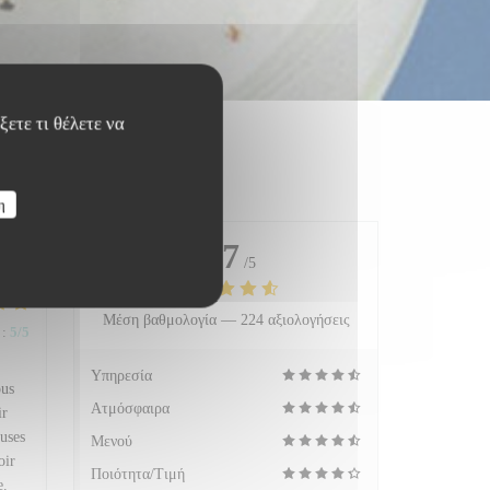
ετε τι θέλετε να
η
4.7
/5
Μέση βαθμολογία —
224 αξιολογήσεις
:
5
/5
Υπηρεσία
ous
Ατμόσφαιρα
ir
uses
Μενού
oir
Ποιότητα/Τιμή
e.