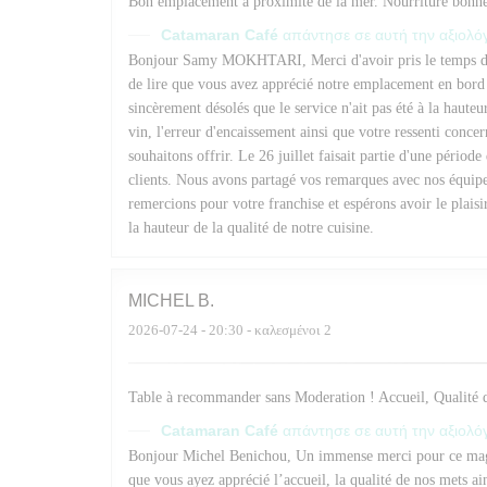
Bon emplacement a proximite de la mer. Nourriture bonne.
Catamaran Café
απάντησε σε αυτή την αξιολ
Bonjour Samy MOKHTARI, Merci d'avoir pris le temps de p
de lire que vous avez apprécié notre emplacement en bord 
sincèrement désolés que le service n'ait pas été à la hauteur
vin, l'erreur d'encaissement ainsi que votre ressenti conce
souhaitons offrir. Le 26 juillet faisait partie d'une période
clients. Nous avons partagé vos remarques avec nos équipes
remercions pour votre franchise et espérons avoir le plaisi
la hauteur de la qualité de notre cuisine.
MICHEL
B
2026-07-24
- 20:30 - καλεσμένοι 2
Table à recommander sans Moderation ! Accueil, Qualité d
Catamaran Café
απάντησε σε αυτή την αξιολ
Bonjour Michel Benichou, Un immense merci pour ce magn
que vous ayez apprécié l’accueil, la qualité de nos mets ai