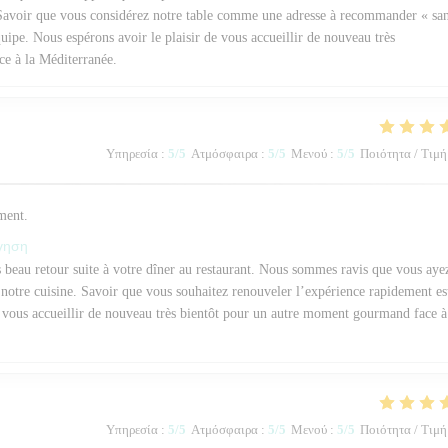
. Savoir que vous considérez notre table comme une adresse à recommander « sa
uipe. Nous espérons avoir le plaisir de vous accueillir de nouveau très
e à la Méditerranée.
Υπηρεσία
:
5
/5
Ατμόσφαιρα
:
5
/5
Μενού
:
5
/5
Ποιότητα / Τιμή
ement.
όγηση
beau retour suite à votre dîner au restaurant. Nous sommes ravis que vous aye
e notre cuisine. Savoir que vous souhaitez renouveler l’expérience rapidement es
e vous accueillir de nouveau très bientôt pour un autre moment gourmand face à
Υπηρεσία
:
5
/5
Ατμόσφαιρα
:
5
/5
Μενού
:
5
/5
Ποιότητα / Τιμή