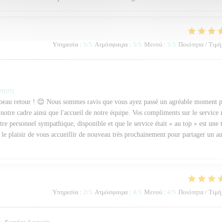
Υπηρεσία
:
5
/5
Ατμόσφαιρα
:
5
/5
Μενού
:
5
/5
Ποιότητα / Τιμή
όγηση
 beau retour ! 😊 Nous sommes ravis que vous ayez passé un agréable moment 
 notre cadre ainsi que l'accueil de notre équipe. Vos compliments sur le service
re personnel sympathique, disponible et que le service était « au top » est une 
le plaisir de vous accueillir de nouveau très prochainement pour partager un au
Υπηρεσία
:
2
/5
Ατμόσφαιρα
:
4
/5
Μενού
:
4
/5
Ποιότητα / Τιμή