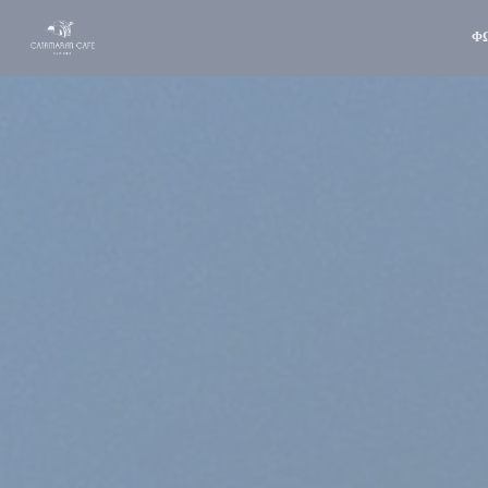
Πίνακας διαχείρισης "Μπισκότων" (Cookies)
Φ