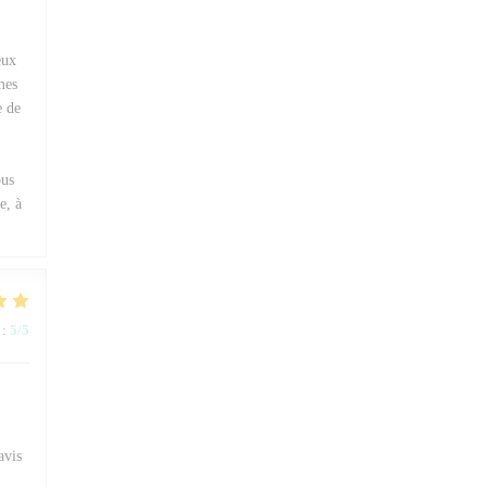
eux
mes
e de
ous
e, à
:
5
/5
avis