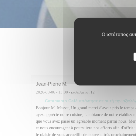
Ο ιστότοπος αυτ
Οι βαθμο
Jean-Pierre
M
2026-08-06
- 13:00 - καλεσμένοι 12
Catamaran Café
απάντησε σε αυτή την αξιολ
Bonjour M. Massat, Un grand merci d'avoir pris le temps d
ayez apprécié notre cuisine, l'ambiance de notre établisseme
que vous avez passé un agréable moment parmi nous. Merci
et nous encouragent à poursuivre nos efforts afin d'offrir
le plaisir de vous accueillir de nouveau très prochaine