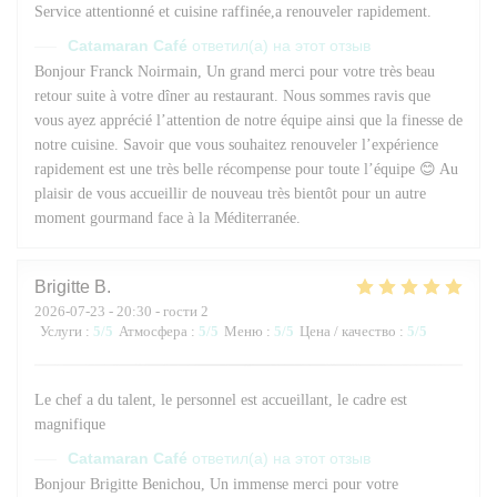
Service attentionné et cuisine raffinée,a renouveler rapidement.
Catamaran Café
ответил(а) на этот отзыв
Bonjour Franck Noirmain, Un grand merci pour votre très beau
retour suite à votre dîner au restaurant. Nous sommes ravis que
vous ayez apprécié l’attention de notre équipe ainsi que la finesse de
notre cuisine. Savoir que vous souhaitez renouveler l’expérience
rapidement est une très belle récompense pour toute l’équipe 😊 Au
plaisir de vous accueillir de nouveau très bientôt pour un autre
moment gourmand face à la Méditerranée.
Brigitte
B
2026-07-23
- 20:30 - гости 2
Услуги
:
5
/5
Атмосфера
:
5
/5
Меню
:
5
/5
Цена / качество
:
5
/5
Le chef a du talent, le personnel est accueillant, le cadre est
magnifique
Catamaran Café
ответил(а) на этот отзыв
Bonjour Brigitte Benichou, Un immense merci pour votre