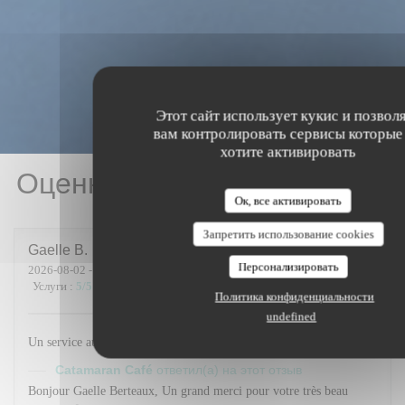
Этот сайт использует кукис и позвол
вам контролировать сервисы которые
хотите активировать
Оценки наших посетителей
Ок, все активировать
Запретить использование cookies
Gaelle
B
Персонализировать
2026-08-02
- 12:30 - гости 2
Услуги
:
5
/5
Атмосфера
:
5
/5
Меню
:
5
/5
Цена / качество
:
5
/5
Политика конфиденциальности
undefined
Un service au top
Catamaran Café
ответил(а) на этот отзыв
Bonjour Gaelle Berteaux, Un grand merci pour votre très beau