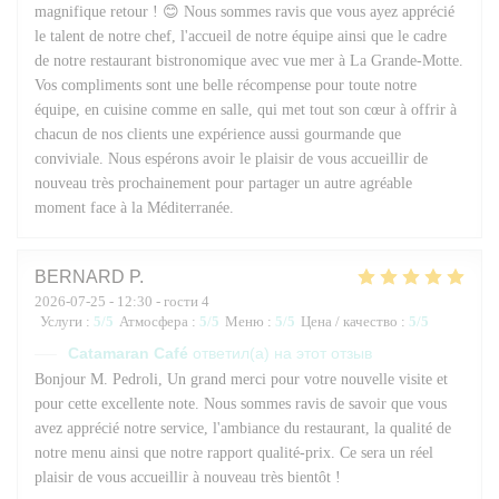
magnifique retour ! 😊 Nous sommes ravis que vous ayez apprécié
le talent de notre chef, l'accueil de notre équipe ainsi que le cadre
de notre restaurant bistronomique avec vue mer à La Grande-Motte.
Vos compliments sont une belle récompense pour toute notre
équipe, en cuisine comme en salle, qui met tout son cœur à offrir à
chacun de nos clients une expérience aussi gourmande que
conviviale. Nous espérons avoir le plaisir de vous accueillir de
nouveau très prochainement pour partager un autre agréable
moment face à la Méditerranée.
BERNARD
P
2026-07-25
- 12:30 - гости 4
Услуги
:
5
/5
Атмосфера
:
5
/5
Меню
:
5
/5
Цена / качество
:
5
/5
Catamaran Café
ответил(а) на этот отзыв
Bonjour M. Pedroli, Un grand merci pour votre nouvelle visite et
pour cette excellente note. Nous sommes ravis de savoir que vous
avez apprécié notre service, l'ambiance du restaurant, la qualité de
notre menu ainsi que notre rapport qualité-prix. Ce sera un réel
plaisir de vous accueillir à nouveau très bientôt !