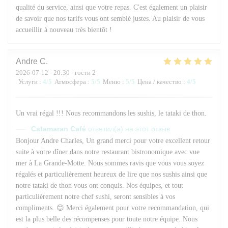
qualité du service, ainsi que votre repas. C'est également un plaisir
de savoir que nos tarifs vous ont semblé justes. Au plaisir de vous
accueillir à nouveau très bientôt !
Andre
C
2026-07-12
- 20:30 - гости 2
Услуги
:
4
/5
Атмосфера
:
5
/5
Меню
:
5
/5
Цена / качество
:
4
/5
Un vrai régal !!! Nous recommandons les sushis, le tataki de thon.
Catamaran Café
ответил(а) на этот отзыв
Bonjour Andre Charles, Un grand merci pour votre excellent retour
suite à votre dîner dans notre restaurant bistronomique avec vue
mer à La Grande-Motte. Nous sommes ravis que vous vous soyez
régalés et particulièrement heureux de lire que nos sushis ainsi que
notre tataki de thon vous ont conquis. Nos équipes, et tout
particulièrement notre chef sushi, seront sensibles à vos
compliments. 😊 Merci également pour votre recommandation, qui
est la plus belle des récompenses pour toute notre équipe. Nous