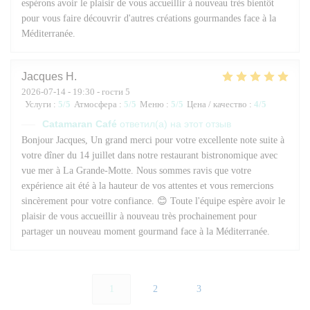
espérons avoir le plaisir de vous accueillir à nouveau très bientôt
pour vous faire découvrir d'autres créations gourmandes face à la
Méditerranée.
Jacques
H
2026-07-14
- 19:30 - гости 5
Услуги
:
5
/5
Атмосфера
:
5
/5
Меню
:
5
/5
Цена / качество
:
4
/5
Catamaran Café
ответил(а) на этот отзыв
Bonjour Jacques, Un grand merci pour votre excellente note suite à
votre dîner du 14 juillet dans notre restaurant bistronomique avec
vue mer à La Grande-Motte. Nous sommes ravis que votre
expérience ait été à la hauteur de vos attentes et vous remercions
sincèrement pour votre confiance. 😊 Toute l'équipe espère avoir le
plaisir de vous accueillir à nouveau très prochainement pour
partager un nouveau moment gourmand face à la Méditerranée.
1
2
3