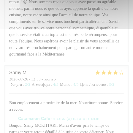
retour ! 😊 Nous sommes ravis que vous ayez passé un agréable
moment parmi nous et que vous ayez apprécié la qualité de notre
cuisine, notre cadre ainsi que l'accueil de notre équipe. Vos
compliments sur le service nous touchent particulièrement. Savoir
que vous avez trouvé notre personnel sympathique, disponible et
que le service était « au top » est une très belle récompense pour
toute l'équipe. Nous espérons avoir le plaisir de vous accueillir de
nouveau très prochainement pour partager un autre moment
gourmand face à la Méditerranée.
Samy
M
2026-07-26
- 12:30 - гости 6
Услуги
:
2
/5
Атмосфера
:
4
/5
Меню
:
4
/5
Цена / качество
:
3
/5
Bon emplacement a proximite de la mer. Nourriture bonne. Service
à revoir.
Catamaran Café
ответил(а) на этот отзыв
Bonjour Samy MOKHTARI, Merci d'avoir pris le temps de
partager votre retour détaillé à la suite de votre déjeuner. Nous