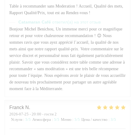
Table à recommander sans Moderation ! Accueil, Qualité des mets,
Rapport Qualité/Prix, tout est au Rendez-vous !
Catamaran Café
ответил(а) на этот отзыв
Bonjour Michel Benichou, Un immense merci pour ce magnifique
retour et pour votre chaleureuse recommandation ! 😊 Nous
sommes ravis que vous ayez apprécié l’accueil, la qualité de nos
mets ainsi que notre rapport qualité-prix. Votre commentaire sur le
service discret et personnalisé nous fait également particulièrement
plaisir. Savoir que vous considérez notre table comme une adresse à
recommander « sans modération » est une très belle récompense
pour toute l’équipe. Nous espérons avoir le plaisir de vous accueillir
de nouveau très prochainement pour partager un autre agréable
moment face à la Méditerranée.
Franck
N
2026-07-25
- 20:00 - гости 2
Услуги
:
5
/5
Атмосфера
:
5
/5
Меню
:
5
/5
Цена / качество
:
3
/5