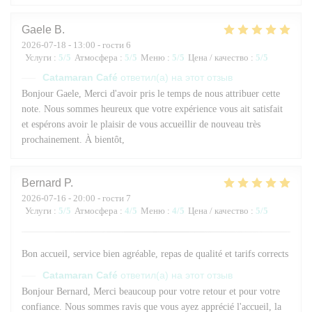
Gaele
B
2026-07-18
- 13:00 - гости 6
Услуги
:
5
/5
Атмосфера
:
5
/5
Меню
:
5
/5
Цена / качество
:
5
/5
Catamaran Café
ответил(а) на этот отзыв
Bonjour Gaele, Merci d'avoir pris le temps de nous attribuer cette
note. Nous sommes heureux que votre expérience vous ait satisfait
et espérons avoir le plaisir de vous accueillir de nouveau très
prochainement. À bientôt,
Bernard
P
2026-07-16
- 20:00 - гости 7
Услуги
:
5
/5
Атмосфера
:
4
/5
Меню
:
4
/5
Цена / качество
:
5
/5
Bon accueil, service bien agréable, repas de qualité et tarifs corrects
Catamaran Café
ответил(а) на этот отзыв
Bonjour Bernard, Merci beaucoup pour votre retour et pour votre
confiance. Nous sommes ravis que vous ayez apprécié l'accueil, la